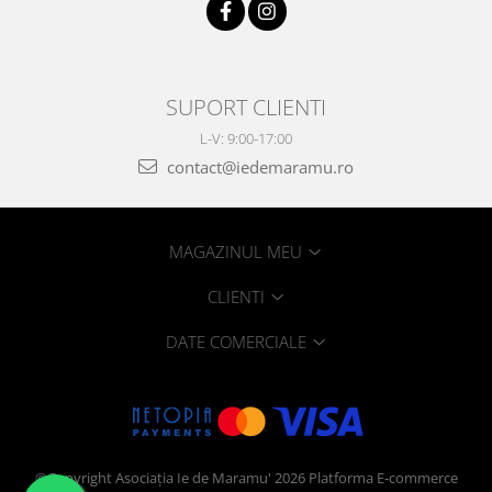
SUPORT CLIENTI
L-V: 9:00-17:00
contact@iedemaramu.ro
MAGAZINUL MEU
CLIENTI
DATE COMERCIALE
©Copyright Asociația Ie de Maramu' 2026
Platforma E-commerce