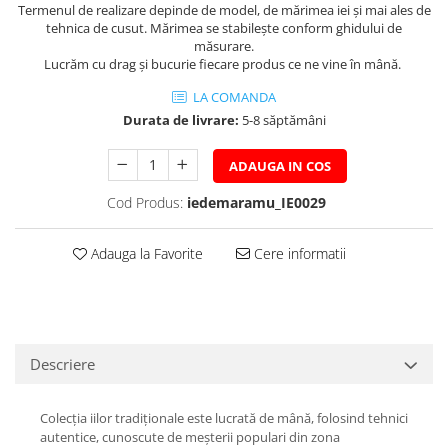
Termenul de realizare depinde de model, de mărimea iei și mai ales de
tehnica de cusut. Mărimea se stabilește conform ghidului de
măsurare.
Lucrăm cu drag și bucurie fiecare produs ce ne vine în mână.
LA COMANDA
Durata de livrare:
5-8 săptămâni
ADAUGA IN COS
Cod Produs:
iedemaramu_IE0029
Adauga la Favorite
Cere informatii
Descriere
Colecția iilor tradiționale este lucrată de mână, folosind tehnici
autentice, cunoscute de meșterii populari din zona