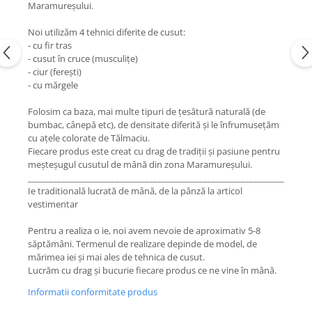
Maramureșului.
Noi utilizăm 4 tehnici diferite de cusut:
- cu fir tras
- cusut în cruce (musculițe)
- ciur (ferești)
- cu mărgele
Folosim ca baza, mai multe tipuri de țesătură naturală (de
bumbac, cânepă etc), de densitate diferită și le înfrumusețăm
cu ațele colorate de Tălmaciu.
Fiecare produs este creat cu drag de tradiții și pasiune pentru
meșteșugul cusutul de mână din zona Maramureșului.
____________________________________________________________________
Ie traditională lucrată de mână, de la pânză la articol
vestimentar
Pentru a realiza o ie, noi avem nevoie de aproximativ 5-8
săptămâni. Termenul de realizare depinde de model, de
mărimea iei și mai ales de tehnica de cusut.
Lucrăm cu drag și bucurie fiecare produs ce ne vine în mână.
Informatii conformitate produs