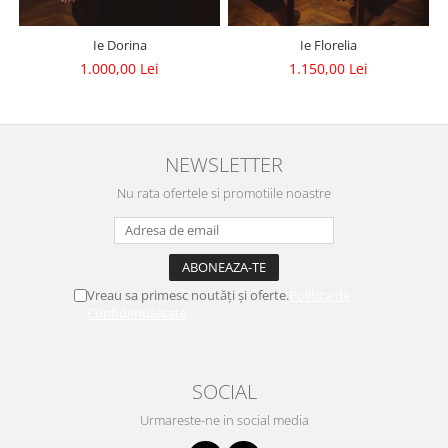
Ie Dorina
Ie Florelia
1.000,00 Lei
1.150,00 Lei
NEWSLETTER
Nu rata ofertele si promotiile noastre
Vreau sa primesc noutăți și oferte.
Politica de
Confidentialitate
SOCIAL
Urmareste-ne in social media