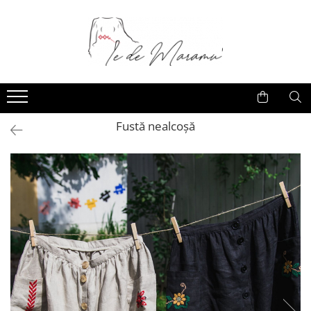
Fustă nealcoșă