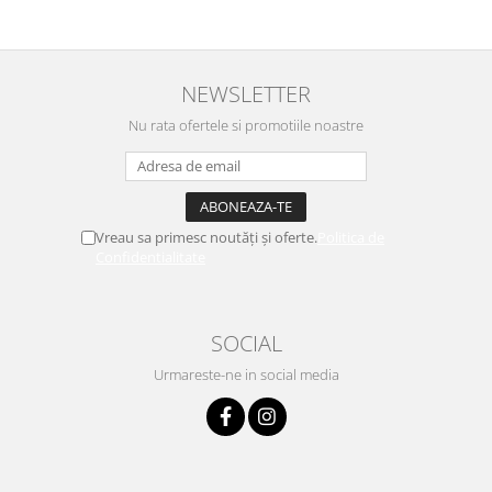
NEWSLETTER
Nu rata ofertele si promotiile noastre
Vreau sa primesc noutăți și oferte.
Politica de
Confidentialitate
SOCIAL
Urmareste-ne in social media